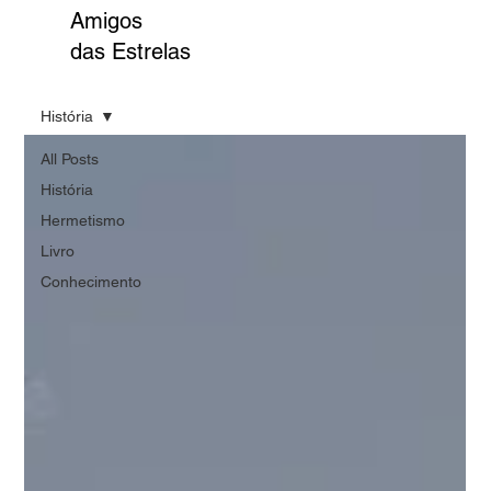
Amigos
das Estrelas
História
All Posts
História
Hermetismo
Livro
Conhecimento