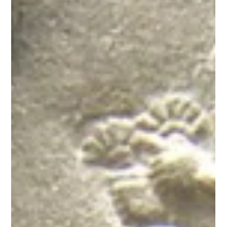
rei Arthur, um lendário monarca britânico. Essas
histórias, repletas de magia, romance, aventura e valores
cavaleirescos, cativaram a imaginação de gerações e
continuam a ser adaptadas em diversas formas de arte,
desde livros e filmes até jogos e séries de televisão. Os
Elementos Centrais das Lendas Arturianas: Rei Artur: A
figura central das lendas, um líder justo e corajoso q