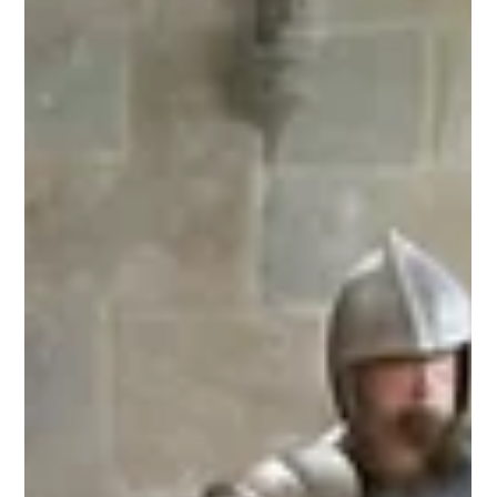
e a Visão Feminina
As Brumas de Avalon é uma obra seminal da fantasia que
reimagina as lendárias histórias arturianas sob um novo
olhar, colocando as mulheres no centro da narrativa. Ao
invés de serem personagens secundárias ou arquétipos
negativos, como frequentemente retratadas em outras
obras, as mulheres de Avalon são figuras complexas,
poderosas e profundamente conectadas à natureza e à
magia. A mensagem central da série gira em torno da
colisão entre o antigo e o novo, a fé pagã e o crist